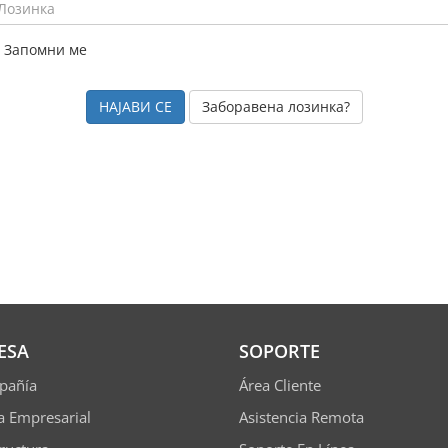
Запомни ме
Заборавена лозинка?
ESA
SOPORTE
pañía
Área Cliente
ía Empresarial
Asistencia Remota