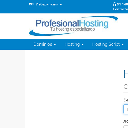
Избери јазик
91 140
Contacto
Dominios
Hosting
Hosting Script
С
Е
Л