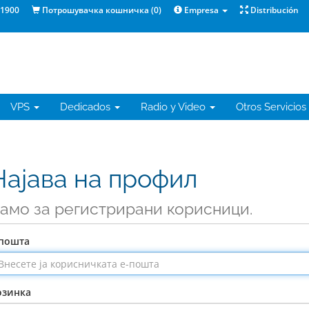
1900
Потрошувачка кошничка (
0
)
Empresa
Distribución
VPS
Dedicados
Radio y Video
Otros Servicios
Најава на профил
амо за регистрирани корисници.
-пошта
озинка