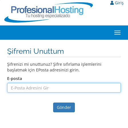
Giriş
Toggl
navig
Şifremi Unuttum
Şifrenizi mi unuttunuz? Şifre sıfırlama işlemlerini
başlatmak için EPosta adresinizi girin.
E-posta
Gönder