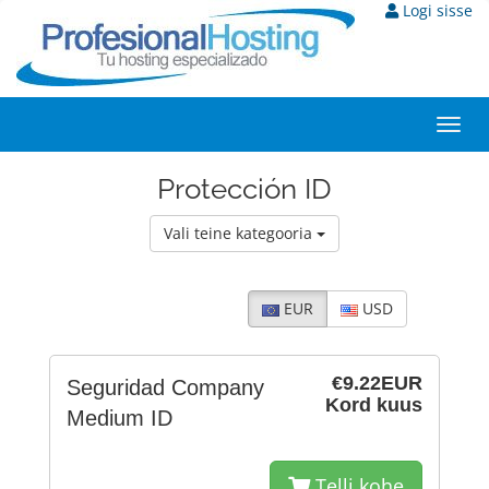
Logi sisse
Togg
navi
Protección ID
Vali teine kategooria
EUR
USD
€9.22EUR
Seguridad Company
Kord kuus
Medium ID
Telli kohe