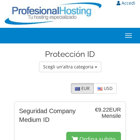
Accedi
Toggl
navig
Protección ID
Scegli un'altra categoria
EUR
USD
€9.22EUR
Seguridad Company
Mensile
Medium ID
Ordina subito