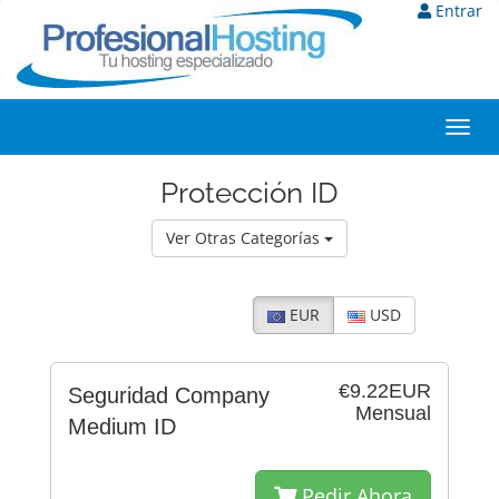
Entrar
Toggl
navig
Protección ID
Ver Otras Categorías
EUR
USD
€9.22EUR
Seguridad Company
Mensual
Medium ID
Pedir Ahora