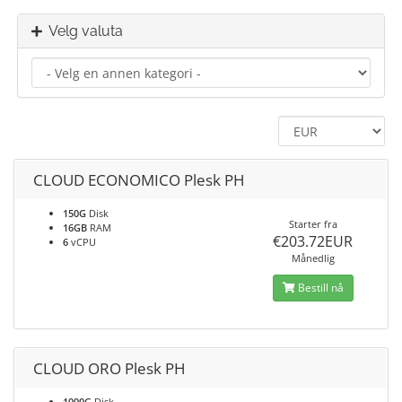
Velg valuta
CLOUD ECONOMICO Plesk PH
150G
Disk
Starter fra
16GB
RAM
€203.72EUR
6
vCPU
Månedlig
Bestill nå
CLOUD ORO Plesk PH
1000G
Disk