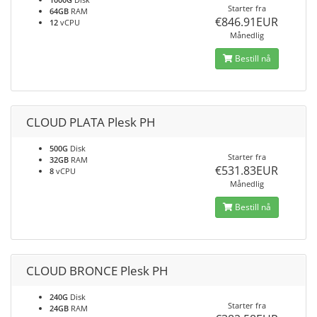
Starter fra
64GB
RAM
€846.91EUR
12
vCPU
Månedlig
Bestill nå
CLOUD PLATA Plesk PH
500G
Disk
Starter fra
32GB
RAM
€531.83EUR
8
vCPU
Månedlig
Bestill nå
CLOUD BRONCE Plesk PH
240G
Disk
Starter fra
24GB
RAM