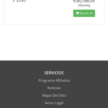
€382.58EUR
6
vCPU
Månedlig
Bestill nå
SERVICIOS
Programa Afiliados
Noticias
Mapa Del Sitio
Aviso Legal