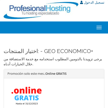
تسجيل الدخول
Toggl
navig
اختيار المنتجات: - GEO ECONOMICO+
يرجى تزويدنا بالدومين المطلوب استخدامه مع خدمة الاستضافة من
خلال الخيارات أدناه.
Promoción solo este mes:
.Online GRATIS