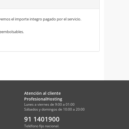
mos el importe integro pagado por el servicio.
 reembolsables.
Atención al cliente
ProfesionalHosting
Lunes a viernes de 9:00 a 01:00
Sábados y domingos de 10:00 a 20:00
91 1401900
Teléfono fijo nacional.