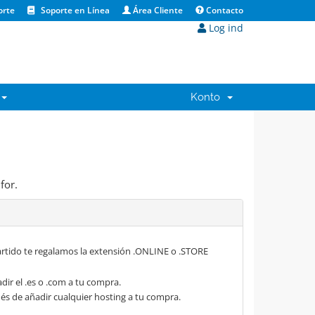
orte
Soporte en Línea
Área Cliente
Contacto
Log ind
Konto
for.
rtido te regalamos la extensión .ONLINE o .STORE
dir el .es o .com a tu compra.
s de añadir cualquier hosting a tu compra.