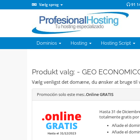
Vælg sprog
91 1
Dominios
Hosting
Hosting Script
Produkt valg: - GEO ECONOMIC
Vælg venligst det domæne, du ønsker at bruge til 
Promoción solo este mes:
.Online GRATIS
Hasta 31 de Diciembre
totalmente gratis por
Añade el domini
Añade el domin