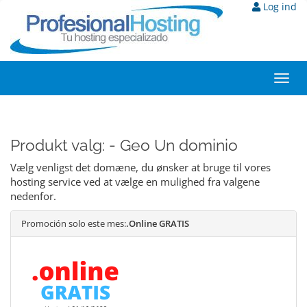
Log ind
Toggl
navig
Produkt valg: - Geo Un dominio
Vælg venligst det domæne, du ønsker at bruge til vores
hosting service ved at vælge en mulighed fra valgene
nedenfor.
Promoción solo este mes:
.Online GRATIS