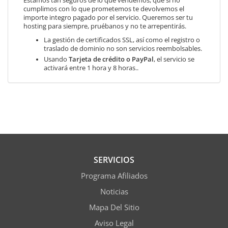
Estamos tan seguros de lo que vendemos, que si no
cumplimos con lo que prometemos te devolvemos el
importe integro pagado por el servicio. Queremos ser tu
hosting para siempre, pruébanos y no te arrepentirás.
La gestión de certificados SSL, así como el registro o
traslado de dominio no son servicios reembolsables.
Usando
Tarjeta de crédito o PayPal
, el servicio se
activará entre 1 hora y 8 horas..
SERVICIOS
Programa Afiliados
Noticias
Mapa Del Sitio
Aviso Legal