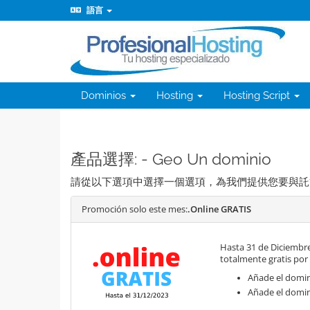
語言
Dominios
Hosting
Hosting Script
產品選擇: - Geo Un dominio
請從以下選項中選擇一個選項，為我們提供您要與託
Promoción solo este mes:
.Online GRATIS
Hasta 31 de Diciembre
totalmente gratis por
Añade el domini
Añade el domin