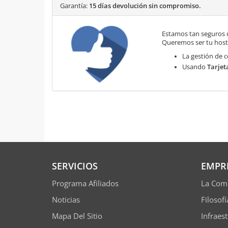
Garantía:
15 días devolución sin compromiso.
Estamos tan seguros 
Queremos ser tu hosti
La gestión de c
Usando
Tarjet
SERVICIOS
EMPR
Programa Afiliados
La Com
Noticias
Filosof
Mapa Del Sitio
Infraes