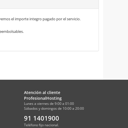
mos el importe integro pagado por el servicio.
 reembolsables.
Atención al cliente
ProfesionalHosting
Lunes a viernes de 9:00 a 01:00
Sábados y domingos de 10:00 a 20:00
91 1401900
Teléfono fijo nacional.