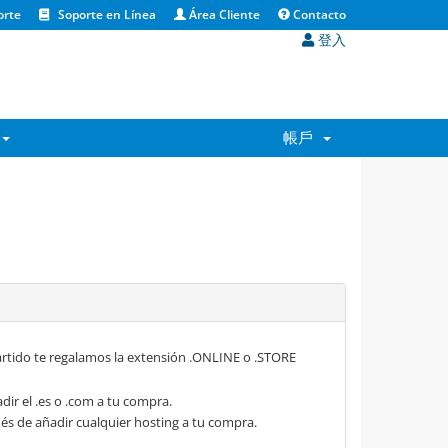
orte
Soporte en Línea
Área Cliente
Contacto
登入
帳戶
rtido te regalamos la extensión .ONLINE o .STORE
dir el .es o .com a tu compra.
s de añadir cualquier hosting a tu compra.