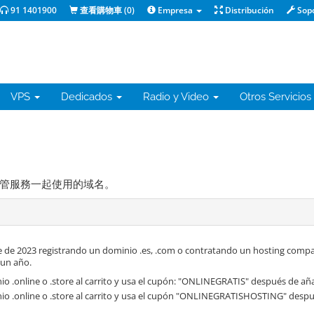
91 1401900
查看購物車 (
0
)
Empresa
Distribución
Sop
VPS
Dedicados
Radio y Video
Otros Servicios
管服務一起使用的域名。
 de 2023 registrando un dominio .es, .com o contratando un hosting compa
 un año.
o .online o .store al carrito y usa el cupón: "ONLINEGRATIS" después de aña
io .online o .store al carrito y usa el cupón "ONLINEGRATISHOSTING" despué