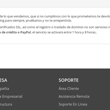
de lo que vendemos, que si no cumplimos con lo que prometemos te devolve
ng para siempre, pruébanos y no te arrepentirás.
ertificados SSL, así como el registro o traslado de dominio no son servicios
a de crédito o PayPal
, el servicio se activará entre 1 hora y 8 horas..
ESA
SOPORTE
pañía
Área Cliente
ía Empresarial
Asistencia Remota
tructura
Soporte En Línea