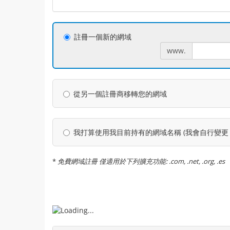
註冊一個新的網域
www.
從另一個註冊商移轉您的網域
我打算使用我目前持有的網域名稱 (我會自行變更 D
*
免費網域註冊 僅適用於下列擴充功能: .com, .net, .org, .es