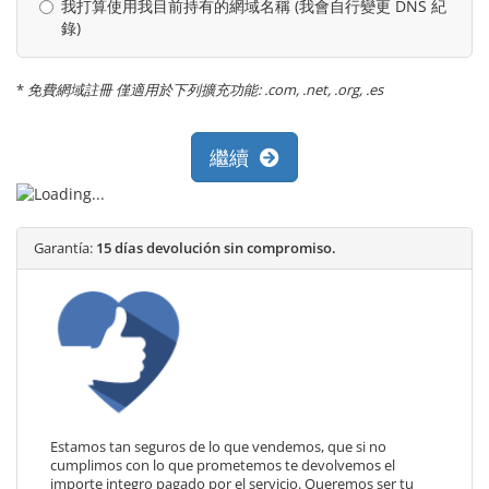
我打算使用我目前持有的網域名稱 (我會自行變更 DNS 紀
錄)
*
免費網域註冊 僅適用於下列擴充功能: .com, .net, .org, .es
繼續
Garantía:
15 días devolución sin compromiso.
Estamos tan seguros de lo que vendemos, que si no
cumplimos con lo que prometemos te devolvemos el
importe integro pagado por el servicio. Queremos ser tu