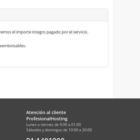
mos el importe integro pagado por el servicio.
 reembolsables.
Atención al cliente
ProfesionalHosting
Lunes a viernes de 9:00 a 01:00
Sábados y domingos de 10:00 a 20:00