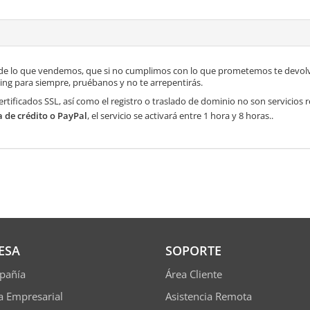
de lo que vendemos, que si no cumplimos con lo que prometemos te devolve
ng para siempre, pruébanos y no te arrepentirás.
ertificados SSL, así como el registro o traslado de dominio no son servicios
a de crédito o PayPal
, el servicio se activará entre 1 hora y 8 horas..
ESA
SOPORTE
pañía
Área Cliente
ía Empresarial
Asistencia Remota