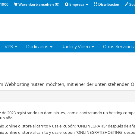
1900
Warenkorb ansehen (
0
)
Empresa
Distribución
Sop
VPS
Dedicados
Radio y Video
Otros Servicios
dem Webhosting nutzen möchten, mit einer der unten stehenden O
 de 2023 registrando un dominio .es, .com o contratando un hosting compa
 un año.
o .online o .store al carrito y usa el cupón: "ONLINEGRATIS" después de aña
io .online o .store al carrito y usa el cupón "ONLINEGRATISHOSTING" despué