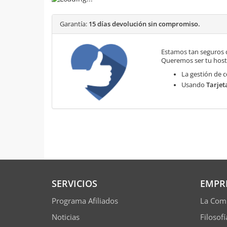
Garantía:
15 días devolución sin compromiso.
Estamos tan seguros 
Queremos ser tu hosti
La gestión de c
Usando
Tarjet
SERVICIOS
EMPR
Programa Afiliados
La Com
Noticias
Filosof