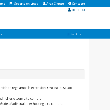
orte
Soporte en Línea
Área Cliente
Contacto
התחברות
חשבון
rtido te regalamos la extensión .ONLINE o .STORE
dir el .es o .com a tu compra.
s de añadir cualquier hosting a tu compra.