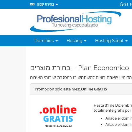
בחירת שפה
91 1
Dominios
Hosting
Hosting Script
בחירת מוצרים: - Plan Economico
Promoción solo este mes:
.Online GRATIS
Hasta 31 de Diciembre
totalmente gratis por
Añade el domini
Añade el domin