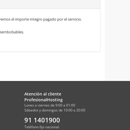
mos el importe integro pagado por el servicio.
 reembolsables.
Atención al cliente
ProfesionalHosting
Lunes a viernes de 9:00 a 01:00
Sábados y domingos de 10:00 a 20:00
91 1401900
Teléfono fijo nacional.