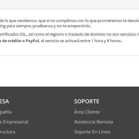
de lo que vendemos, que si no cumplimos con lo que prometemos te devolve
ng para siempre, pruébanos y no te arrepentirás.
ertificados SSL, así como el registro o traslado de dominio no son servicios
a de crédito o PayPal
, el servicio se activará entre 1 hora y 8 horas..
ESA
SOPORTE
pañía
Área Cliente
ía Empresarial
Asistencia Remota
tructura
Soporte En Línea