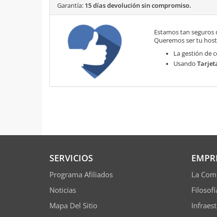
Garantía:
15 días devolución sin compromiso.
Estamos tan seguros 
Queremos ser tu hosti
La gestión de c
Usando
Tarjet
SERVICIOS
EMPR
Programa Afiliados
La Com
Noticias
Filosof
Mapa Del Sitio
Infraes