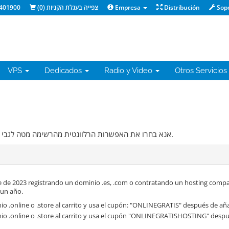
401900
)
0
צפייה בעגלת הקניות (
Empresa
Distribución
Sop
VPS
Dedicados
Radio y Video
Otros Servicios
אנא בחרו את האפשרות הרלוונטית מהרשימה מטה לגבי הדומיין שאתם רוצים להשתמש בו במסגרת שירותי האירוח.
 de 2023 registrando un dominio .es, .com o contratando un hosting compa
 un año.
o .online o .store al carrito y usa el cupón: "ONLINEGRATIS" después de aña
io .online o .store al carrito y usa el cupón "ONLINEGRATISHOSTING" despué