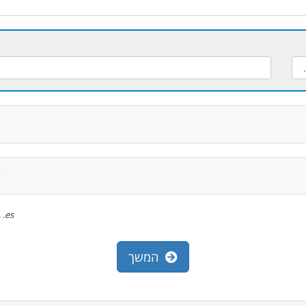
ל
t, .org, .es
המשך