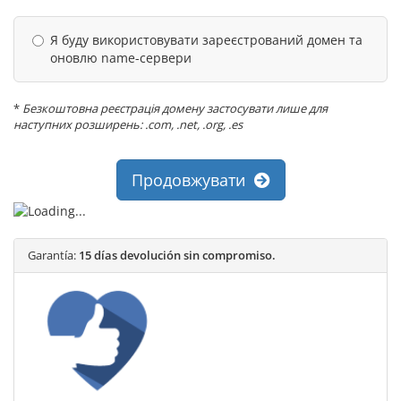
Я буду використовувати зареєстрований домен та
оновлю name-сервери
*
Безкоштовна реєстрація домену застосувати лише для
наступних розширень: .com, .net, .org, .es
Продовжувати
Garantía:
15 días devolución sin compromiso.