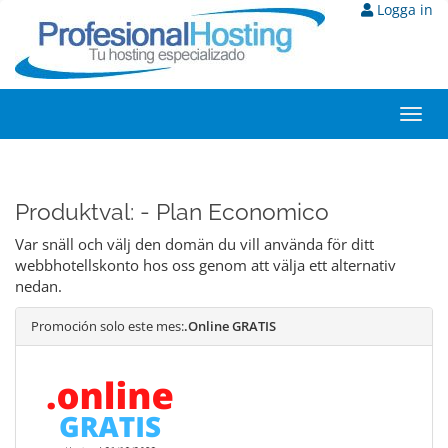
Logga in
Toggl
navig
Produktval: - Plan Economico
Var snäll och välj den domän du vill använda för ditt
webbhotellskonto hos oss genom att välja ett alternativ
nedan.
Promoción solo este mes:
.Online GRATIS