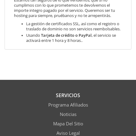
Estamos tan seguros de lo que vendemos, que si no
cumplimos con lo que prometemos te devolvemos el
importe integro pagado por el servicio. Queremos ser tu
hosting para siempre, pruébanos y no te arrepentirás.
La gestión de certificados SSL, así como el registro o
traslado de dominio no son servicios reembolsables.
Usando
Tarjeta de crédito o PayPal
, el servicio se
activará entre 1 hora y 8 horas..
SERVICIOS
Programa Afiliados
Noticias
Mapa Del Sitio
Aviso Legal