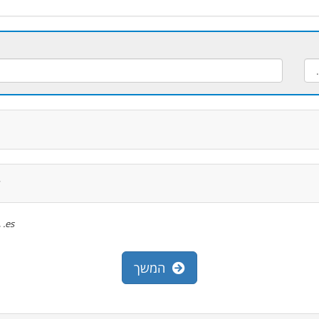
ל
t, .org, .es
המשך