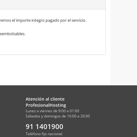
mos el importe integro pagado por el servicio.
 reembolsables.
Atención al cliente
ProfesionalHosting
Lunes a viernes de 9:00 a 01:00
Sábados y domingos de 10:00 a 20:00
91 1401900
Teléfono fijo nacional.