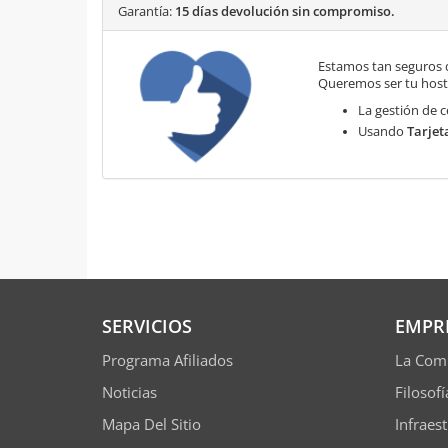
Garantía:
15 días devolución sin compromiso.
Estamos tan seguros 
Queremos ser tu hosti
La gestión de c
Usando
Tarjet
SERVICIOS
EMPR
Programa Afiliados
La Com
Noticias
Filosof
Mapa Del Sitio
Infraes