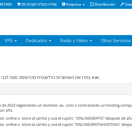
401900
)
0
צפייה בעגלת הקניות (
Empresa
Distribución
Sop
VPS
Dedicados
Radio y Video
Otros Servicios
אנא בחרו את האפשרות הרלוונטית מהרשימה מטה לגבי הדומיין שאתם רוצים להשתמש בו במסגרת שירותי האירוח.
 de 2023 registrando un dominio .es, .com o contratando un hosting compa
 un año.
o .online o .store al carrito y usa el cupón: "ONLINEGRATIS" después de aña
io .online o .store al carrito y usa el cupón "ONLINEGRATISHOSTING" despué