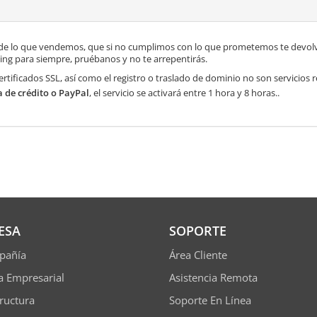
de lo que vendemos, que si no cumplimos con lo que prometemos te devolve
ng para siempre, pruébanos y no te arrepentirás.
ertificados SSL, así como el registro o traslado de dominio no son servicios
a de crédito o PayPal
, el servicio se activará entre 1 hora y 8 horas..
ESA
SOPORTE
pañía
Área Cliente
ía Empresarial
Asistencia Remota
tructura
Soporte En Línea