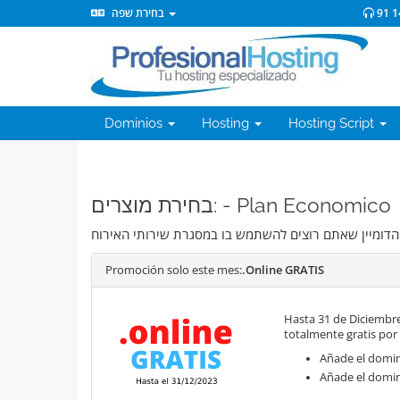
בחירת שפה
91 1
Dominios
Hosting
Hosting Script
בחירת מוצרים: - Plan Economico
Promoción solo este mes:
.Online GRATIS
Hasta 31 de Diciembre
totalmente gratis por
Añade el domini
Añade el domin