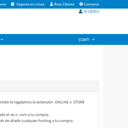
orte
Soporte en Línea
Área Cliente
Contacto
התחברות
חשבון
rtido te regalamos la extensión .ONLINE o .STORE
dir el .es o .com a tu compra.
s de añadir cualquier hosting a tu compra.