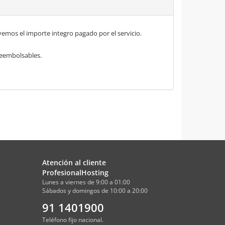
mos el importe integro pagado por el servicio.
 reembolsables.
Atención al cliente
ProfesionalHosting
Lunes a viernes de 9:00 a 01:00
Sábados y domingos de 10:00 a 20:00
91 1401900
Teléfono fijo nacional.