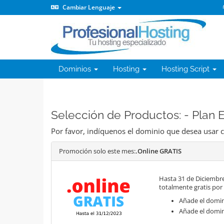
Cambiar Lenguaje
Dominios
Hosting
Hosting Script
Selección de Productos: - Plan
Por favor, indíquenos el dominio que desea usar c
Promoción solo este mes:
.Online GRATIS
Hasta 31 de Diciembre
totalmente gratis por
Añade el domini
Añade el domin