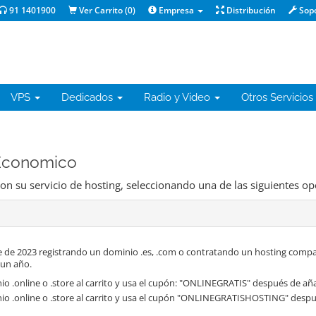
91 1401900
Ver Carrito (
0
)
Empresa
Distribución
Sop
VPS
Dedicados
Radio y Video
Otros Servicios
 Economico
on su servicio de hosting, seleccionando una de las siguientes op
 de 2023 registrando un dominio .es, .com o contratando un hosting compa
 un año.
o .online o .store al carrito y usa el cupón: "ONLINEGRATIS" después de aña
io .online o .store al carrito y usa el cupón "ONLINEGRATISHOSTING" despué