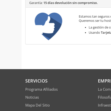
Garantía:
15 días devolución sin compromiso.
Estamos tan seguros 
Queremos ser tu hosti
La gestión de c
Usando
Tarjet
SERVICIOS
EMPR
Programa Afiliados
La Com
Noticias
Filosof
Mapa Del Sitio
Infraes