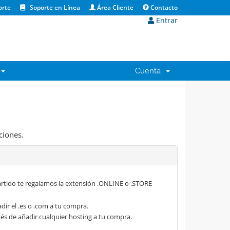
orte
Soporte en Línea
Área Cliente
Contacto
Entrar
Cuenta
ciones.
rtido te regalamos la extensión .ONLINE o .STORE
dir el .es o .com a tu compra.
s de añadir cualquier hosting a tu compra.