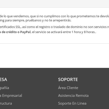
de lo que vendemos, que si no cumplimos con lo que prometemos te devolve
ng para siempre, pruébanos y no te arrepentirás.
ertificados SSL, así como el registro o traslado de dominio no son servicios
a de crédito o PayPal
, el servicio se activará entre 1 hora y 8 horas..
ESA
SOPORTE
pañía
Área Cliente
ía Empresarial
Asistencia Remota
tructura
Soporte En Línea