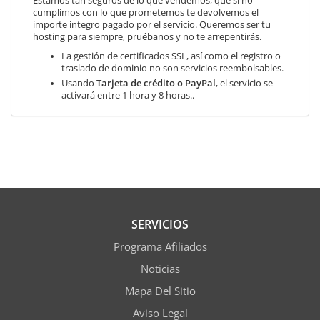
Estamos tan seguros de lo que vendemos, que si no
cumplimos con lo que prometemos te devolvemos el
importe integro pagado por el servicio. Queremos ser tu
hosting para siempre, pruébanos y no te arrepentirás.
La gestión de certificados SSL, así como el registro o
traslado de dominio no son servicios reembolsables.
Usando
Tarjeta de crédito o PayPal
, el servicio se
activará entre 1 hora y 8 horas..
SERVICIOS
Programa Afiliados
Noticias
Mapa Del Sitio
Aviso Legal