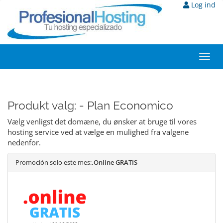
Log ind
Toggl
navig
Produkt valg: - Plan Economico
Vælg venligst det domæne, du ønsker at bruge til vores
hosting service ved at vælge en mulighed fra valgene
nedenfor.
Promoción solo este mes:
.Online GRATIS