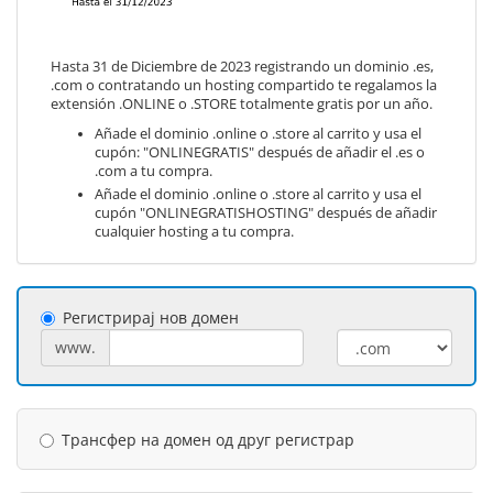
Hasta 31 de Diciembre de 2023 registrando un dominio .es,
.com o contratando un hosting compartido te regalamos la
extensión .ONLINE o .STORE totalmente gratis por un año.
Añade el dominio .online o .store al carrito y usa el
cupón: "ONLINEGRATIS" después de añadir el .es o
.com a tu compra.
Añade el dominio .online o .store al carrito y usa el
cupón "ONLINEGRATISHOSTING" después de añadir
cualquier hosting a tu compra.
Регистрирај нов домен
www.
Трансфер на домен од друг регистрар