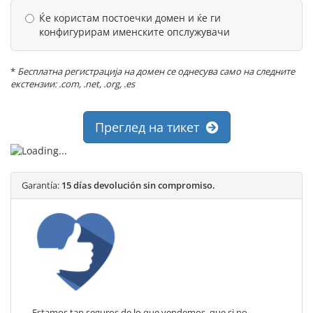
Ќе користам постоечки домен и ќе ги
конфигурирам именските опслужувачи
*
Бесплатна регистрација на домен се однесува само на следните
екстензии: .com, .net, .org, .es
Преглед на тикет
Garantía:
15 días devolución sin compromiso.
Estamos tan seguros de lo que vendemos, que si no