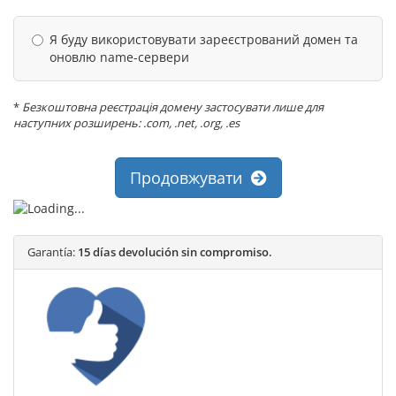
Я буду використовувати зареєстрований домен та
оновлю name-сервери
*
Безкоштовна реєстрація домену застосувати лише для
наступних розширень: .com, .net, .org, .es
Продовжувати
Garantía:
15 días devolución sin compromiso.