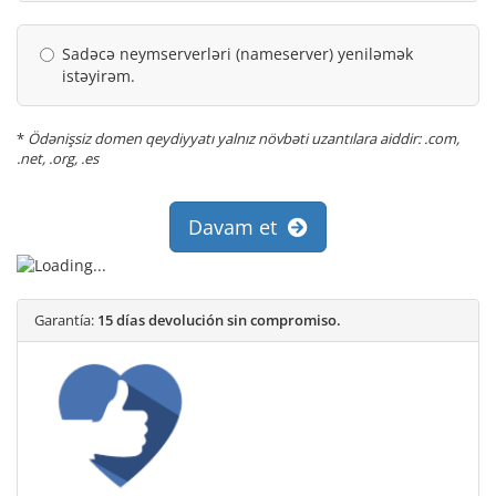
Sadəcə neymserverləri (nameserver) yeniləmək
istəyirəm.
*
Ödənişsiz domen qeydiyyatı yalnız növbəti uzantılara aiddir: .com,
.net, .org, .es
Davam et
Garantía:
15 días devolución sin compromiso.