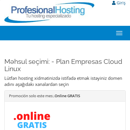
Giriş
Toggl
navig
Məhsul seçimi: - Plan Empresas Cloud
Linux
Lütfən hosting xidmətinizdə istifadə etmək istəyiniz domen
adını aşağıdakı xanalardan seçin
Promoción solo este mes:
.Online GRATIS