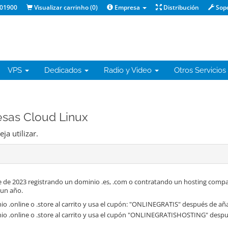
01900
Visualizar carrinho (
0
)
Empresa
Distribución
Sop
VPS
Dedicados
Radio y Video
Otros Servicios
esas Cloud Linux
a utilizar.
 de 2023 registrando un dominio .es, .com o contratando un hosting compa
 un año.
o .online o .store al carrito y usa el cupón: "ONLINEGRATIS" después de aña
io .online o .store al carrito y usa el cupón "ONLINEGRATISHOSTING" despué