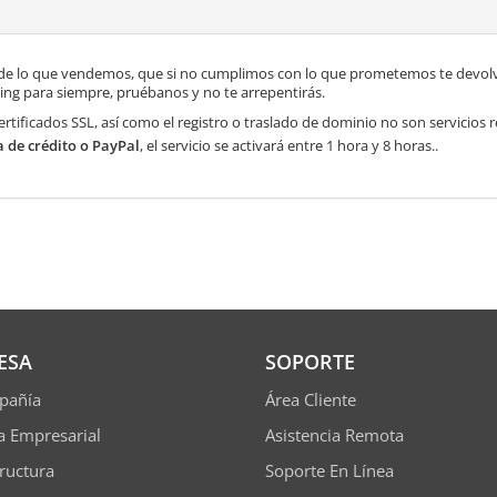
de lo que vendemos, que si no cumplimos con lo que prometemos te devolve
ng para siempre, pruébanos y no te arrepentirás.
ertificados SSL, así como el registro o traslado de dominio no son servicios
a de crédito o PayPal
, el servicio se activará entre 1 hora y 8 horas..
ESA
SOPORTE
pañía
Área Cliente
ía Empresarial
Asistencia Remota
tructura
Soporte En Línea