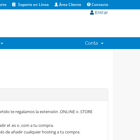
orte
Soporte en Línea
Área Cliente
Contacto
Entrar
Conta
rtido te regalamos la extensión .ONLINE o .STORE
dir el .es o .com a tu compra.
s de añadir cualquier hosting a tu compra.