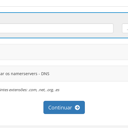
zar os namerservers - DNS
tes extensões: .com, .net, .org, .es
Continuar