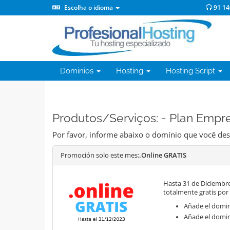
Escolha o idioma
91 14
Dominios
Hosting
Hosting Script
Produtos/Serviços: - Plan Empr
Por favor, informe abaixo o domínio que você desej
Promoción solo este mes:
.Online GRATIS
Hasta 31 de Diciembre
totalmente gratis por
Añade el domini
Añade el domin