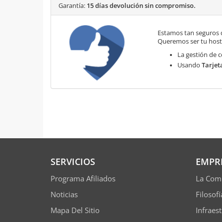
Garantía:
15 días devolución sin compromiso.
Estamos tan seguros 
Queremos ser tu hosti
La gestión de c
Usando
Tarjet
SERVICIOS
EMPR
Programa Afiliados
La Com
Noticias
Filosof
Mapa Del Sitio
Infraes