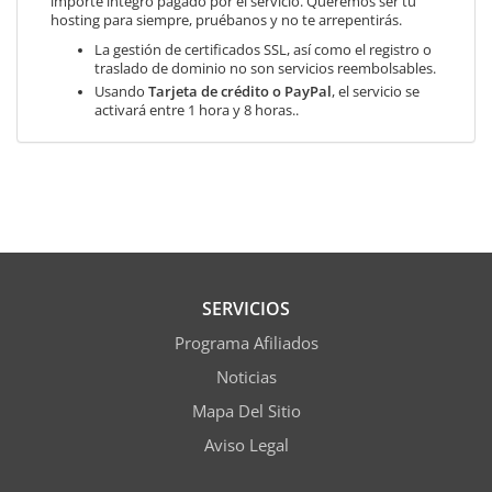
importe integro pagado por el servicio. Queremos ser tu
hosting para siempre, pruébanos y no te arrepentirás.
La gestión de certificados SSL, así como el registro o
traslado de dominio no son servicios reembolsables.
Usando
Tarjeta de crédito o PayPal
, el servicio se
activará entre 1 hora y 8 horas..
SERVICIOS
Programa Afiliados
Noticias
Mapa Del Sitio
Aviso Legal