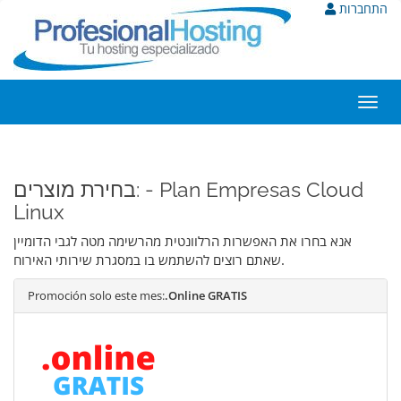
התחברות
Toggl
navig
בחירת מוצרים: - Plan Empresas Cloud
Linux
אנא בחרו את האפשרות הרלוונטית מהרשימה מטה לגבי הדומיין
שאתם רוצים להשתמש בו במסגרת שירותי האירוח.
Promoción solo este mes:
.Online GRATIS