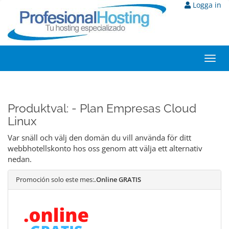
Logga in
Toggl
navig
Produktval: - Plan Empresas Cloud
Linux
Var snäll och välj den domän du vill använda för ditt
webbhotellskonto hos oss genom att välja ett alternativ
nedan.
Promoción solo este mes:
.Online GRATIS