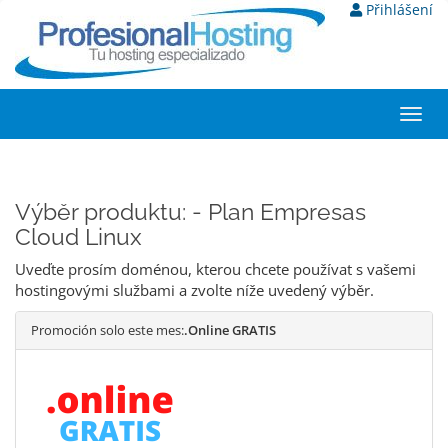
Přihlášení
Toggl
navig
Výběr produktu: - Plan Empresas
Cloud Linux
Uveďte prosím doménou, kterou chcete používat s vašemi
hostingovými službami a zvolte níže uvedený výběr.
Promoción solo este mes:
.Online GRATIS