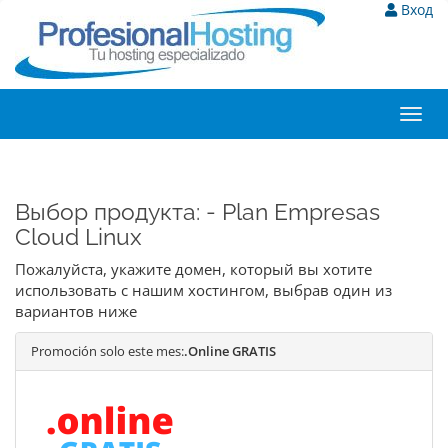
Вход
Toggl
navig
Выбор продукта: - Plan Empresas
Cloud Linux
Пожалуйста, укажите домен, который вы хотите
использовать с нашим хостингом, выбрав один из
вариантов ниже
Promoción solo este mes:
.Online GRATIS