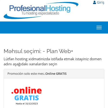
Giriş
Toggl
navig
Məhsul seçimi: - Plan Web+
Lütfən hosting xidmətinizdə istifadə etmək istəyiniz domen
adını aşağıdakı xanalardan seçin
Promoción solo este mes:
.Online GRATIS