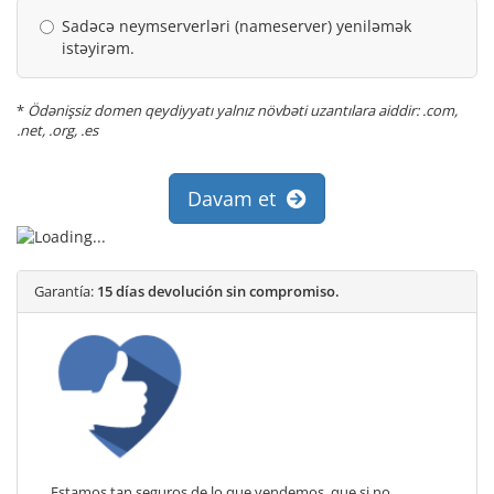
Sadəcə neymserverləri (nameserver) yeniləmək
istəyirəm.
*
Ödənişsiz domen qeydiyyatı yalnız növbəti uzantılara aiddir: .com,
.net, .org, .es
Davam et
Garantía:
15 días devolución sin compromiso.
Estamos tan seguros de lo que vendemos, que si no