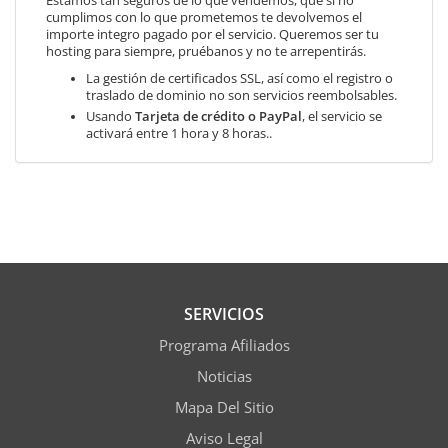
Estamos tan seguros de lo que vendemos, que si no
cumplimos con lo que prometemos te devolvemos el
importe integro pagado por el servicio. Queremos ser tu
hosting para siempre, pruébanos y no te arrepentirás.
La gestión de certificados SSL, así como el registro o
traslado de dominio no son servicios reembolsables.
Usando
Tarjeta de crédito o PayPal
, el servicio se
activará entre 1 hora y 8 horas..
SERVICIOS
Programa Afiliados
Noticias
Mapa Del Sitio
Aviso Legal