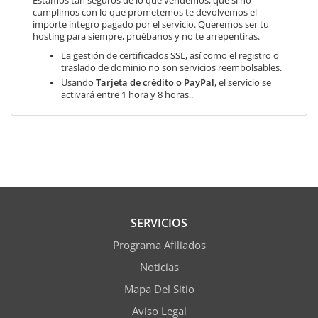
Estamos tan seguros de lo que vendemos, que si no
cumplimos con lo que prometemos te devolvemos el
importe integro pagado por el servicio. Queremos ser tu
hosting para siempre, pruébanos y no te arrepentirás.
La gestión de certificados SSL, así como el registro o
traslado de dominio no son servicios reembolsables.
Usando
Tarjeta de crédito o PayPal
, el servicio se
activará entre 1 hora y 8 horas..
SERVICIOS
Programa Afiliados
Noticias
Mapa Del Sitio
Aviso Legal