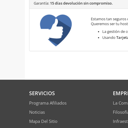
Garantía:
15 días devolución sin compromiso.
Estamos tan seguros 
Queremos ser tu hosti
La gestión de c
Usando
Tarjet
SERVICIOS
EMPR
Programa Afiliados
La Com
Noticias
Filosof
Mapa Del Sitio
Infraes