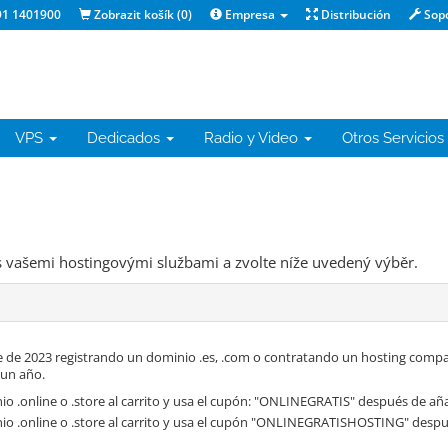
1 1401900
Zobrazit košík (
0
)
Empresa
Distribución
Sop
VPS
Dedicados
Radio y Video
Otros Servicios
 vašemi hostingovými službami a zvolte níže uvedený výběr.
 de 2023 registrando un dominio .es, .com o contratando un hosting compa
 un año.
o .online o .store al carrito y usa el cupón: "ONLINEGRATIS" después de aña
io .online o .store al carrito y usa el cupón "ONLINEGRATISHOSTING" despué