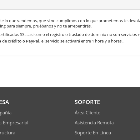
de lo que vendemos, que si no cumplimos con lo que prometemos te devolve
ng para siempre, pruébanos y no te arrepentirás.
ertificados SSL, así como el registro o traslado de dominio no son servicios
a de crédito o PayPal
, el servicio se activará entre 1 hora y 8 horas..
ESA
SOPORTE
pañía
Área Cliente
ía Empresarial
Asistencia Remota
tructura
Soporte En Línea