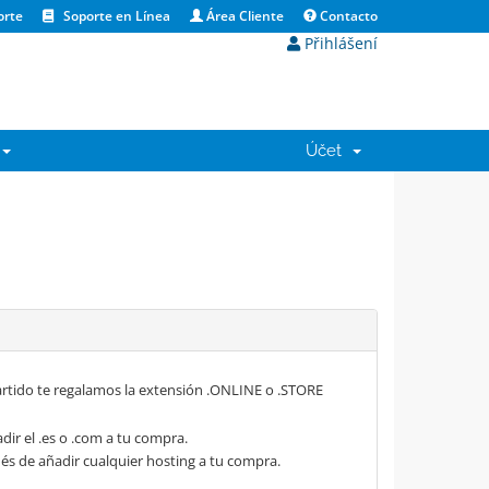
orte
Soporte en Línea
Área Cliente
Contacto
Přihlášení
Účet
rtido te regalamos la extensión .ONLINE o .STORE
dir el .es o .com a tu compra.
s de añadir cualquier hosting a tu compra.