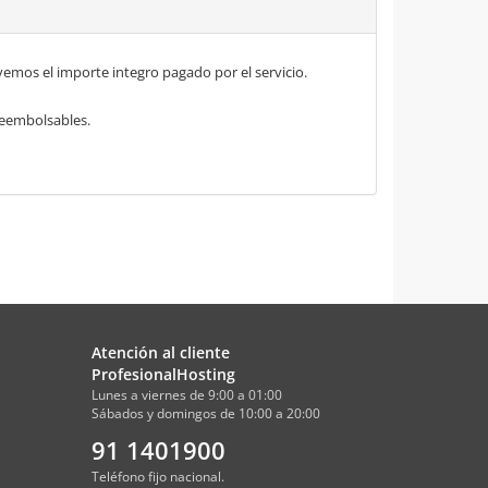
mos el importe integro pagado por el servicio.
 reembolsables.
Atención al cliente
ProfesionalHosting
Lunes a viernes de 9:00 a 01:00
Sábados y domingos de 10:00 a 20:00
91 1401900
Teléfono fijo nacional.