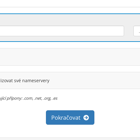
lizovat své nameservery
í přípony: .com, .net, .org, .es
Pokračovat