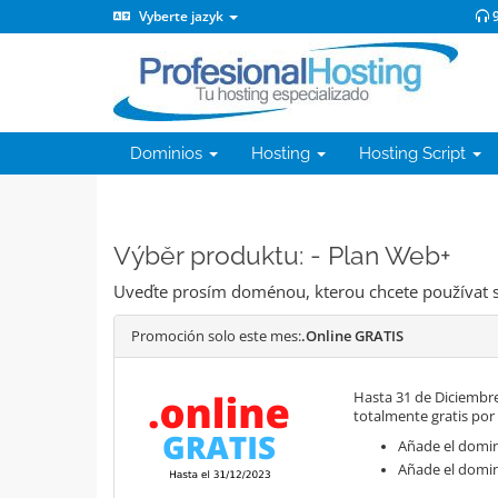
Vyberte jazyk
9
Dominios
Hosting
Hosting Script
Výběr produktu: - Plan Web+
Uveďte prosím doménou, kterou chcete používat s
Promoción solo este mes:
.Online GRATIS
Hasta 31 de Diciembre
totalmente gratis por
Añade el domini
Añade el domin