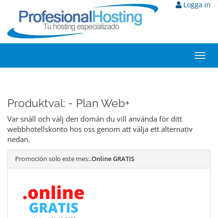
Logga in
Toggl
navig
Produktval: - Plan Web+
Var snäll och välj den domän du vill använda för ditt
webbhotellskonto hos oss genom att välja ett alternativ
nedan.
Promoción solo este mes:
.Online GRATIS