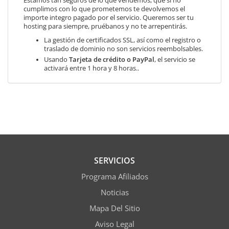
Estamos tan seguros de lo que vendemos, que si no
cumplimos con lo que prometemos te devolvemos el
importe integro pagado por el servicio. Queremos ser tu
hosting para siempre, pruébanos y no te arrepentirás.
La gestión de certificados SSL, así como el registro o
traslado de dominio no son servicios reembolsables.
Usando
Tarjeta de crédito o PayPal
, el servicio se
activará entre 1 hora y 8 horas..
SERVICIOS
Programa Afiliados
Noticias
Mapa Del Sitio
Aviso Legal