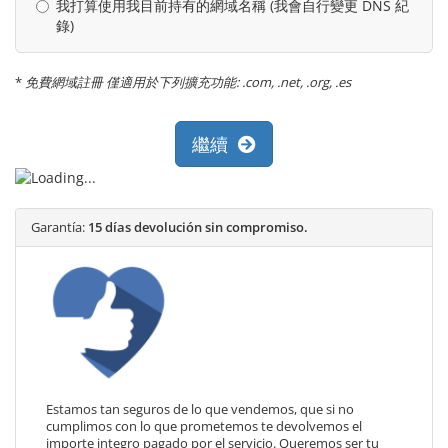
我打算使用我目前持有的網域名稱 (我會自行變更 DNS 紀
錄)
*
免費網域註冊 僅適用於下列擴充功能: .com, .net, .org, .es
繼續
Garantía:
15 días devolución sin compromiso.
Estamos tan seguros de lo que vendemos, que si no
cumplimos con lo que prometemos te devolvemos el
importe integro pagado por el servicio. Queremos ser tu