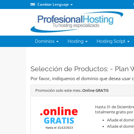
Cambiar Lenguaje
Dominios
Hosting
Hosting Script
Selección de Productos: - Plan
Por favor, indíquenos el dominio que desea usar c
Promoción solo este mes:
.Online GRATIS
Hasta 31 de Diciembre
totalmente gratis por
Añade el domini
Añade el domin