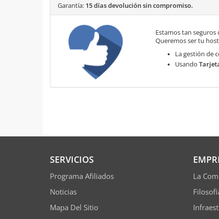
Garantía:
15 días devolución sin compromiso.
Estamos tan seguros 
Queremos ser tu hosti
La gestión de c
Usando
Tarjet
SERVICIOS
EMPR
Programa Afiliados
La Com
Noticias
Filosof
Mapa Del Sitio
Infraes