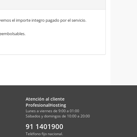
mos el importe integro pagado por el servicio.
 reembolsables.
Atención al cliente
ProfesionalHosting
Lunes a viernes de 9:00 a 01:00
Sábados y domingos de 10:00 a 20:00
91 1401900
Teléfono fijo nacional.