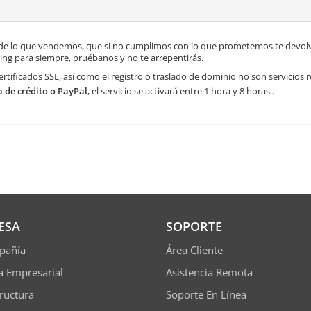
de lo que vendemos, que si no cumplimos con lo que prometemos te devolve
ng para siempre, pruébanos y no te arrepentirás.
ertificados SSL, así como el registro o traslado de dominio no son servicios
a de crédito o PayPal
, el servicio se activará entre 1 hora y 8 horas..
ESA
SOPORTE
pañía
Área Cliente
ía Empresarial
Asistencia Remota
tructura
Soporte En Línea