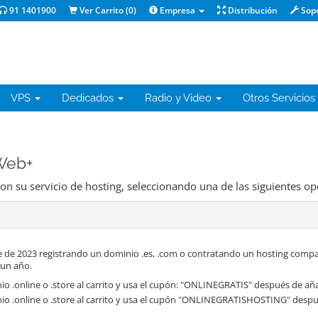
91 1401900
Ver Carrito (
0
)
Empresa
Distribución
Sop
VPS
Dedicados
Radio y Video
Otros Servicios
 Web+
on su servicio de hosting, seleccionando una de las siguientes op
 de 2023 registrando un dominio .es, .com o contratando un hosting compa
 un año.
o .online o .store al carrito y usa el cupón: "ONLINEGRATIS" después de aña
io .online o .store al carrito y usa el cupón "ONLINEGRATISHOSTING" despué