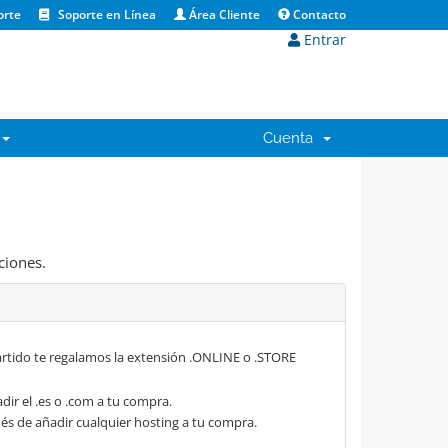
orte
Soporte en Línea
Área Cliente
Contacto
Entrar
Cuenta
ciones.
rtido te regalamos la extensión .ONLINE o .STORE
dir el .es o .com a tu compra.
s de añadir cualquier hosting a tu compra.