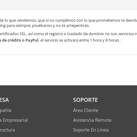
de lo que vendemos, que si no cumplimos con lo que prometemos te devolve
ng para siempre, pruébanos y no te arrepentirás.
ertificados SSL, así como el registro o traslado de dominio no son servicios
a de crédito o PayPal
, el servicio se activará entre 1 hora y 8 horas..
ESA
SOPORTE
pañía
Área Cliente
ía Empresarial
Asistencia Remota
tructura
Soporte En Línea