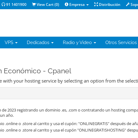
91 1401900
View Cart (
0
)
Empresa
Distribución
Sop
VPS
Dedicados
Radio y Video
Otros Servicios
an Económico - Cpanel
 with your hosting service by selecting an option from the select
 de 2023 registrando un dominio .es, .com o contratando un hosting compa
 un año.
o .online o .store al carrito y usa el cupón: "ONLINEGRATIS" después de aña
io .online o .store al carrito y usa el cupón "ONLINEGRATISHOSTING" despué