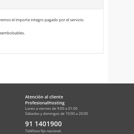
mos el importe integro pagado por el servicio.
 reembolsables.
Atención al cliente
ProfesionalHosting
Lunes a viernes de 9:00 a 01:00
Sábados y domingos de 10:00 a 20:00
91 1401900
Teléfono fijo nacional.