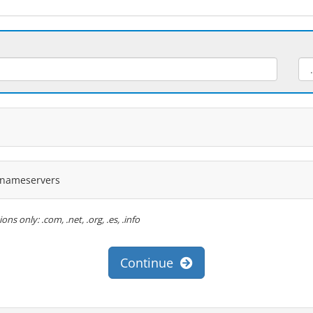
y nameservers
s only: .com, .net, .org, .es, .info
Continue