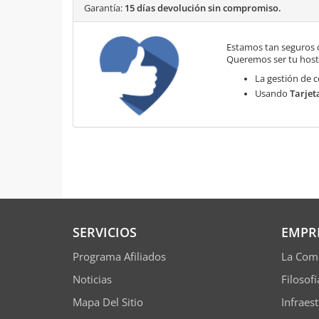
Garantía:
15 días devolución sin compromiso.
Estamos tan seguros 
Queremos ser tu hosti
La gestión de c
Usando
Tarjet
SERVICIOS
EMPR
Programa Afiliados
La Com
Noticias
Filosof
Mapa Del Sitio
Infraes