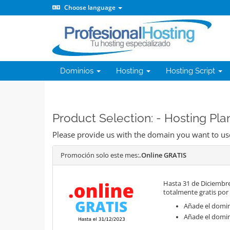
Choose language
Dominios
Hosting
Hosting Script
Product Selection: - Hosting Pl
Please provide us with the domain you want to use
Promoción solo este mes:
.Online GRATIS
Hasta 31 de Diciembre
totalmente gratis por
Añade el domini
Añade el domin