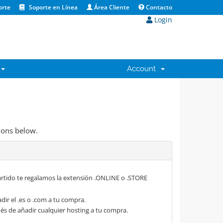
orte
Soporte en Línea
Área Cliente
Contacto
Login
Account
ions below.
rtido te regalamos la extensión .ONLINE o .STORE
dir el .es o .com a tu compra.
s de añadir cualquier hosting a tu compra.