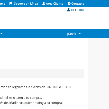
orte
Soporte en Línea
Área Cliente
Contacto
התחברות
חשבון
rtido te regalamos la extensión .ONLINE o .STORE
dir el .es o .com a tu compra.
s de añadir cualquier hosting a tu compra.