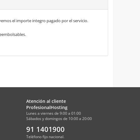
mos el importe integro pagado por el servicio.
 reembolsables.
Atención al cliente
ProfesionalHosting
Lunes a viernes de 9:00 a 01:00
Sábados y domingos de 10:00 a 20:00
91 1401900
Teléfono fijo nacional.