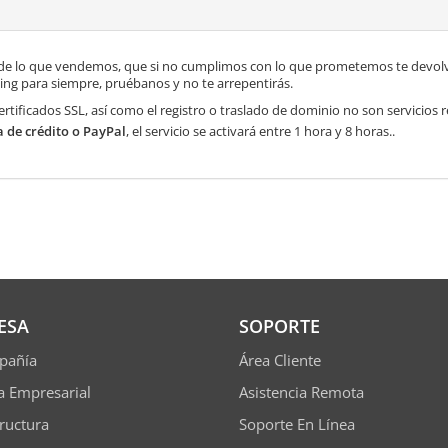
de lo que vendemos, que si no cumplimos con lo que prometemos te devolve
ng para siempre, pruébanos y no te arrepentirás.
ertificados SSL, así como el registro o traslado de dominio no son servicios
a de crédito o PayPal
, el servicio se activará entre 1 hora y 8 horas..
ESA
SOPORTE
pañía
Área Cliente
ía Empresarial
Asistencia Remota
tructura
Soporte En Línea