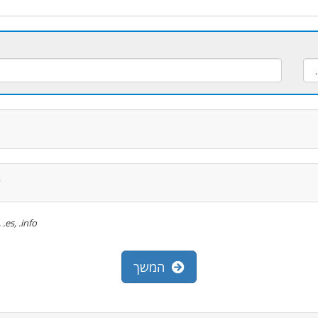
ל
om, .net, .org, .es, .info
המשך