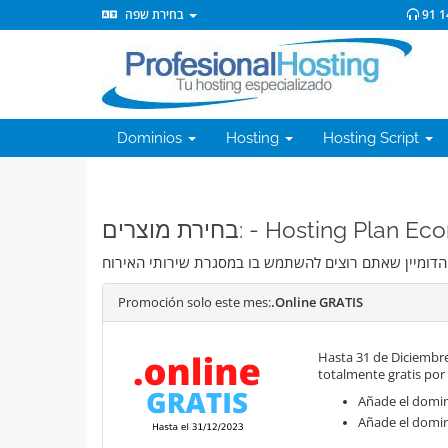
בחירת שפה
91 1
Dominios
Hosting
Hosting Script
בחירת מוצרים: - Hosting P
Promoción solo este mes:
.Online GRATIS
Hasta 31 de Diciembre
totalmente gratis por
Añade el domini
Añade el domin