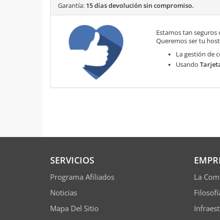
Garantía:
15 días devolución sin compromiso.
Estamos tan seguros 
Queremos ser tu hosti
La gestión de c
Usando
Tarjet
SERVICIOS
EMPR
Programa Afiliados
La Com
Noticias
Filosof
Mapa Del Sitio
Infraes