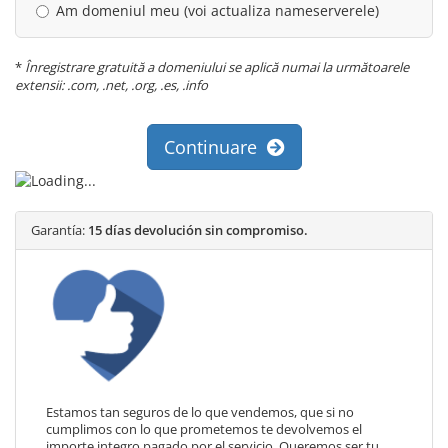
Am domeniul meu (voi actualiza nameserverele)
*
Înregistrare gratuită a domeniului se aplică numai la următoarele
extensii: .com, .net, .org, .es, .info
Continuare
Garantía:
15 días devolución sin compromiso.
Estamos tan seguros de lo que vendemos, que si no
cumplimos con lo que prometemos te devolvemos el
importe integro pagado por el servicio. Queremos ser tu