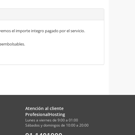
mos el importe integro pagado por el servicio.
 reembolsables.
Atención al cliente
ProfesionalHosting
Lunes a viernes de 9:00 a 01:00
Sábados y domingos de 10:00 a 20:00