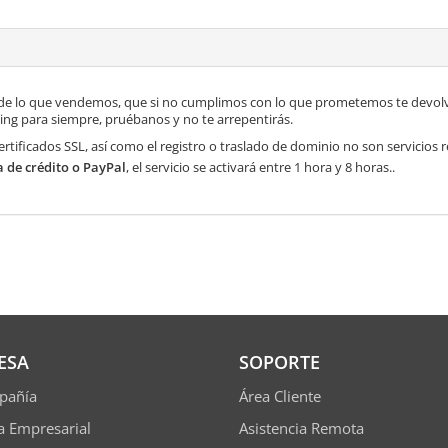
de lo que vendemos, que si no cumplimos con lo que prometemos te devolve
ng para siempre, pruébanos y no te arrepentirás.
ertificados SSL, así como el registro o traslado de dominio no son servicios
a de crédito o PayPal
, el servicio se activará entre 1 hora y 8 horas..
ESA
SOPORTE
pañía
Área Cliente
ía Empresarial
Asistencia Remota