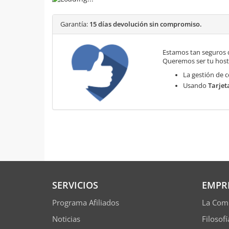
Garantía:
15 días devolución sin compromiso.
Estamos tan seguros 
Queremos ser tu hosti
La gestión de c
Usando
Tarjet
SERVICIOS
EMPR
Programa Afiliados
La Com
Noticias
Filosof