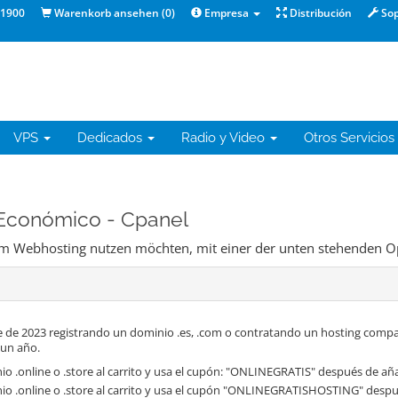
1900
Warenkorb ansehen (
0
)
Empresa
Distribución
Sop
VPS
Dedicados
Radio y Video
Otros Servicios
 Económico - Cpanel
dem Webhosting nutzen möchten, mit einer der unten stehenden O
 de 2023 registrando un dominio .es, .com o contratando un hosting compa
 un año.
o .online o .store al carrito y usa el cupón: "ONLINEGRATIS" después de aña
io .online o .store al carrito y usa el cupón "ONLINEGRATISHOSTING" despué