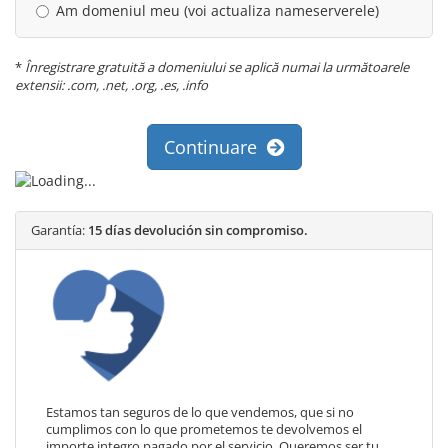
Am domeniul meu (voi actualiza nameserverele)
*
Înregistrare gratuită a domeniului se aplică numai la următoarele
extensii: .com, .net, .org, .es, .info
Continuare
Garantía:
15 días devolución sin compromiso.
Estamos tan seguros de lo que vendemos, que si no
cumplimos con lo que prometemos te devolvemos el
importe integro pagado por el servicio. Queremos ser tu