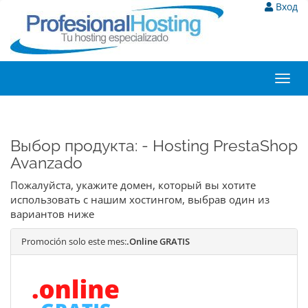
Вход
Toggl
navig
Выбор продукта: - Hosting PrestaShop
Avanzado
Пожалуйста, укажите домен, который вы хотите
использовать с нашим хостингом, выбрав один из
вариантов ниже
Promoción solo este mes:
.Online GRATIS