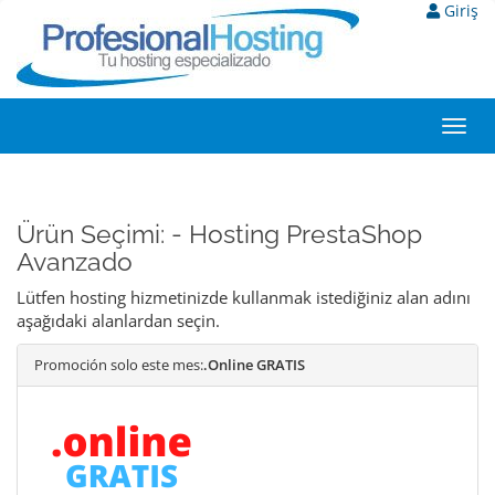
Giriş
Toggl
navig
Ürün Seçimi: - Hosting PrestaShop
Avanzado
Lütfen hosting hizmetinizde kullanmak istediğiniz alan adını
aşağıdaki alanlardan seçin.
Promoción solo este mes:
.Online GRATIS