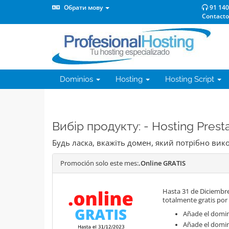
Обрати мову
91 140
Contacto
Dominios
Hosting
Hosting Script
Вибір продукту: - Hosting Pres
Будь ласка, вкажіть домен, який потрібно ви
Promoción solo este mes:
.Online GRATIS
Hasta 31 de Diciembre
totalmente gratis por
Añade el domini
Añade el domin