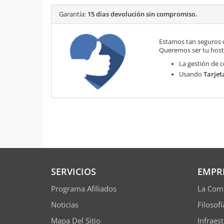
Garantía:
15 días devolución sin compromiso.
Estamos tan seguros 
Queremos ser tu hosti
La gestión de c
Usando
Tarjet
SERVICIOS
EMPR
Programa Afiliados
La Com
Noticias
Filosof
Mapa Del Sitio
Infraes