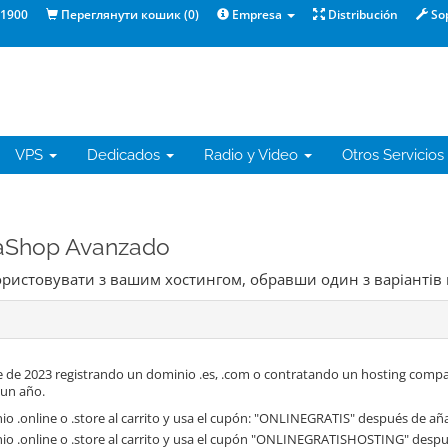
1900
Переглянути кошик (
0
)
Empresa
Distribución
So
VPS
Dedicados
Radio y Video
Otros Servicios
taShop Avanzado
користовувати з вашим хостингом, обравши один з варіантів
 de 2023 registrando un dominio .es, .com o contratando un hosting compa
 un año.
o .online o .store al carrito y usa el cupón: "ONLINEGRATIS" después de aña
io .online o .store al carrito y usa el cupón "ONLINEGRATISHOSTING" despué