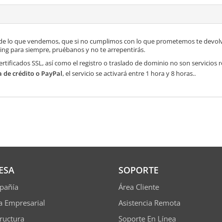
de lo que vendemos, que si no cumplimos con lo que prometemos te devolve
ng para siempre, pruébanos y no te arrepentirás.
ertificados SSL, así como el registro o traslado de dominio no son servicios
a de crédito o PayPal
, el servicio se activará entre 1 hora y 8 horas..
ESA
SOPORTE
pañía
Área Cliente
ía Empresarial
Asistencia Remota
tructura
Soporte En Línea