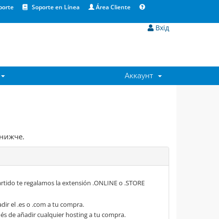
porte
Soporte en Línea
Área Cliente
Вхід
Аккаунт
 нижче.
rtido te regalamos la extensión .ONLINE o .STORE
dir el .es o .com a tu compra.
s de añadir cualquier hosting a tu compra.