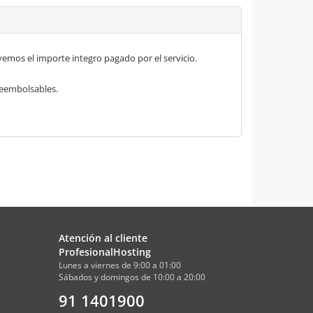
mos el importe integro pagado por el servicio.
 reembolsables.
Atención al cliente
ProfesionalHosting
Lunes a viernes de 9:00 a 01:00
Sábados y domingos de 10:00 a 20:00
91 1401900