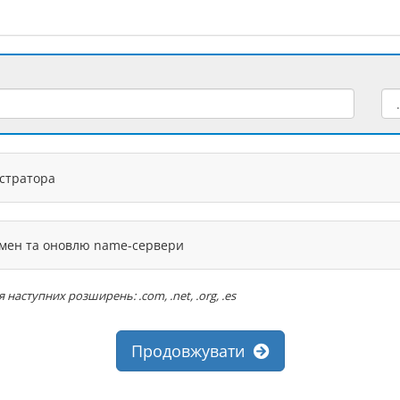
єстратора
омен та оновлю name-сервери
аступних розширень: .com, .net, .org, .es
Продовжувати