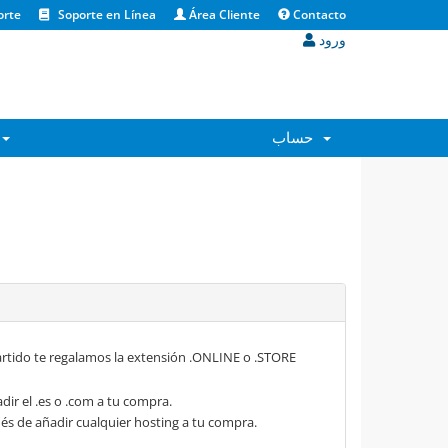
orte
Soporte en Línea
Área Cliente
Contacto
ورود
حساب
rtido te regalamos la extensión .ONLINE o .STORE
dir el .es o .com a tu compra.
s de añadir cualquier hosting a tu compra.