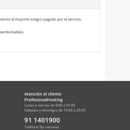
mos el importe integro pagado por el servicio.
 reembolsables.
Atención al cliente
ProfesionalHosting
Lunes a viernes de 9:00 a 01:00
Sábados y domingos de 10:00 a 20:00
91 1401900
Teléfono fijo nacional.