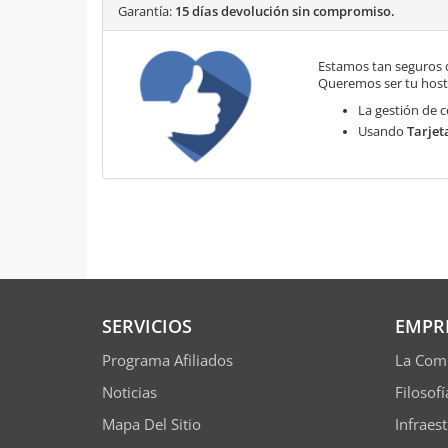
Garantía:
15 días devolución sin compromiso.
Estamos tan seguros 
Queremos ser tu hosti
La gestión de c
Usando
Tarjet
SERVICIOS
EMPR
Programa Afiliados
La Com
Noticias
Filosof
Mapa Del Sitio
Infraes