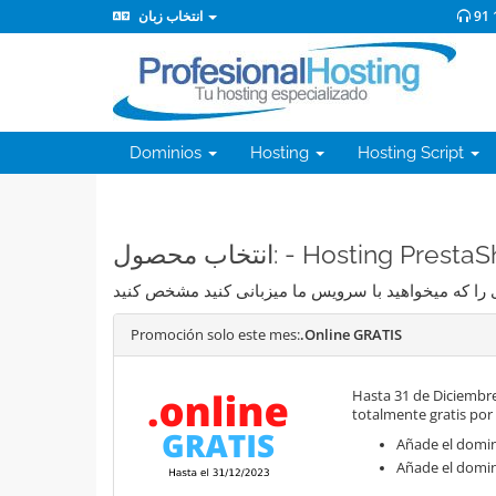
انتخاب زبان
91 
Dominios
Hosting
Hosting Script
انتخاب محصول: - Hosting Pre
Promoción solo este mes:
.Online GRATIS
Hasta 31 de Diciembre
totalmente gratis por
Añade el domini
Añade el domin