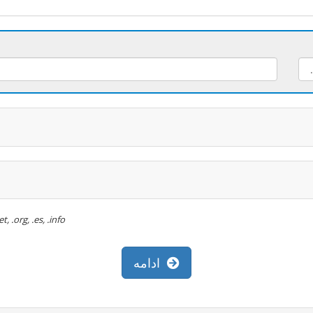
ثبت رایگان دامنه تنها : .com, .net, .org, .es, .info
ادامه