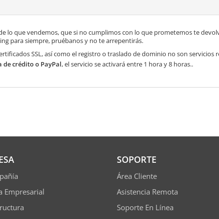
de lo que vendemos, que si no cumplimos con lo que prometemos te devolve
ng para siempre, pruébanos y no te arrepentirás.
ertificados SSL, así como el registro o traslado de dominio no son servicios
a de crédito o PayPal
, el servicio se activará entre 1 hora y 8 horas..
ESA
SOPORTE
pañía
Área Cliente
ía Empresarial
Asistencia Remota
tructura
Soporte En Línea