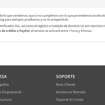
de lo que vendemos, que si no cumplimos con lo que prometemos te devolve
ng para siempre, pruébanos y no te arrepentirás.
ertificados SSL, así como el registro o traslado de dominio no son servicios
a de crédito o PayPal
, el servicio se activará entre 1 hora y 8 horas..
ESA
SOPORTE
pañía
Área Cliente
ía Empresarial
Asistencia Remota
tructura
Soporte En Línea