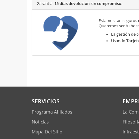
Garantía:
15 días devolución sin compromiso.
Estamos tan seguros 
Queremos ser tu hosti
La gestión de c
Usando
Tarjet
SERVICIOS
EMPR
Programa Afiliados
La Com
Noticias
Filosof
Mapa Del Sitio
Infraes