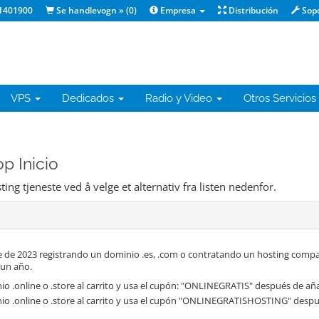
1401900
Se handlevogn » (
0
)
Empresa
Distribución
Sop
VPS
Dedicados
Radio y Video
Otros Servicios
p Inicio
ng tjeneste ved å velge et alternativ fra listen nedenfor.
 de 2023 registrando un dominio .es, .com o contratando un hosting compa
 un año.
o .online o .store al carrito y usa el cupón: "ONLINEGRATIS" después de aña
io .online o .store al carrito y usa el cupón "ONLINEGRATISHOSTING" despué