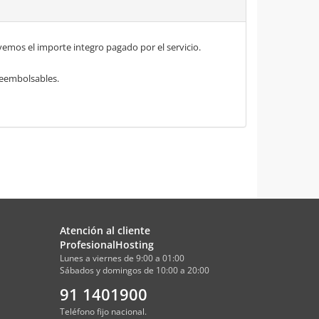
mos el importe integro pagado por el servicio.
 reembolsables.
Atención al cliente
ProfesionalHosting
Lunes a viernes de 9:00 a 01:00
Sábados y domingos de 10:00 a 20:00
91 1401900
Teléfono fijo nacional.