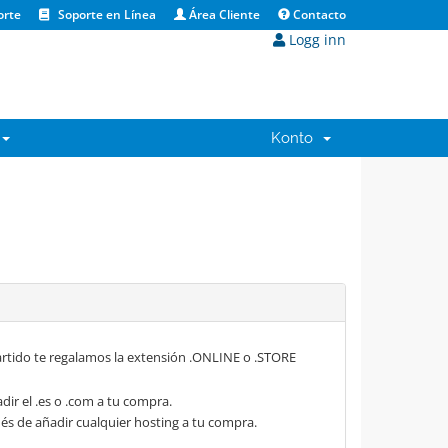
orte
Soporte en Línea
Área Cliente
Contacto
Logg inn
Konto
rtido te regalamos la extensión .ONLINE o .STORE
dir el .es o .com a tu compra.
s de añadir cualquier hosting a tu compra.