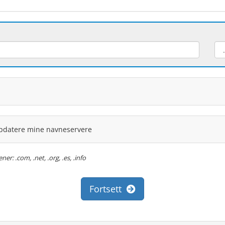
ppdatere mine navneservere
: .com, .net, .org, .es, .info
Fortsett