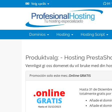
Velg språk
91 
Dominios
Hosting
Hosting Script
Produktvalg: - Hosting PrestaSho
Vennligst gi oss domenet du vil bruke med din hosti
Promoción solo este mes:
.Online GRATIS
Hasta 31 de Diciembre
totalmente gratis por
Añade el domini
Añade el domin