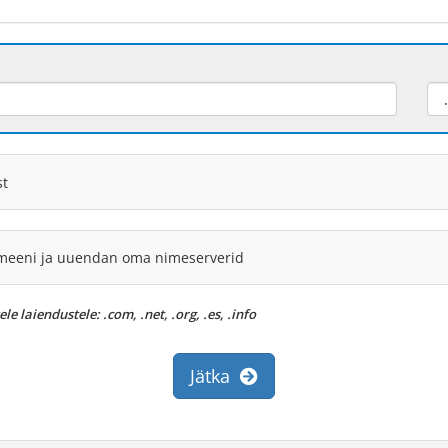
st
meeni ja uuendan oma nimeserverid
 laiendustele: .com, .net, .org, .es, .info
Jätka