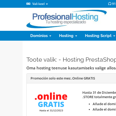
Vali keel
91
Dominios
Hosting
Hosting Script
Toote valik: - Hosting PrestaShop
Oma hosting teenuse kasutamiseks valige allo
Promoción solo este mes:
.Online GRATIS
Hasta 31 de Diciembr
.STORE totalmente gr
Añade el domin
Añade el domin