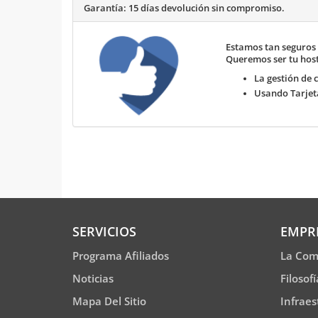
Garantía:
15 días devolución sin compromiso.
Estamos tan seguros 
Queremos ser tu host
La gestión de 
Usando
Tarjet
SERVICIOS
EMPR
Programa Afiliados
La Com
Noticias
Filosof
Mapa Del Sitio
Infraes