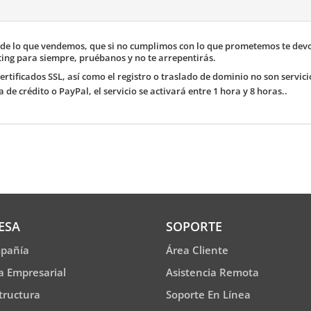
de lo que vendemos, que si no cumplimos con lo que prometemos te devol
ing para siempre, pruébanos y no te arrepentirás.
certificados SSL, así como el registro o traslado de dominio no son servic
a de crédito o PayPal
, el servicio se activará entre 1 hora y 8 horas..
ESA
SOPORTE
pañía
Área Cliente
ía Empresarial
Asistencia Remota
tructura
Soporte En Línea