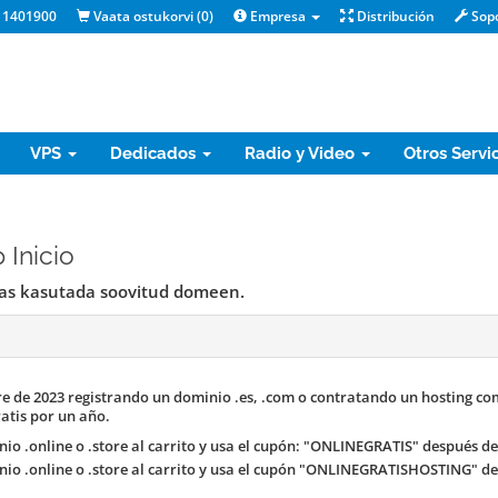
 1401900
Vaata ostukorvi (
0
)
Empresa
Distribución
Sop
VPS
Dedicados
Radio y Video
Otros Servi
 Inicio
sas kasutada soovitud domeen.
e de 2023 registrando un dominio .es, .com o contratando un hosting co
atis por un año.
io .online o .store al carrito y usa el cupón: "ONLINEGRATIS" después de
io .online o .store al carrito y usa el cupón "ONLINEGRATISHOSTING" de