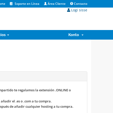
orte
Soporte en Línea
Área Cliente
Contacto
Logi sisse
cios
Konto
mpartido te regalamos la extensión .ONLINE o
 añadir el .es o .com a tu compra.
spués de añadir cualquier hosting a tu compra.