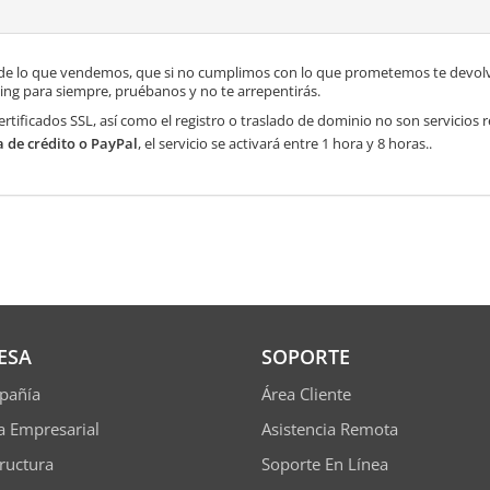
de lo que vendemos, que si no cumplimos con lo que prometemos te devolve
ng para siempre, pruébanos y no te arrepentirás.
ertificados SSL, así como el registro o traslado de dominio no son servicios
a de crédito o PayPal
, el servicio se activará entre 1 hora y 8 horas..
ESA
SOPORTE
pañía
Área Cliente
ía Empresarial
Asistencia Remota
tructura
Soporte En Línea