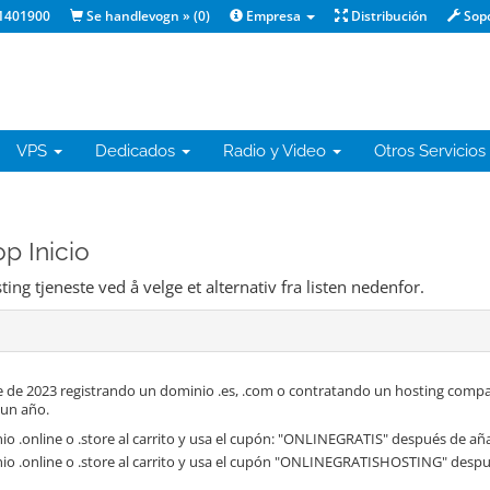
1401900
Se handlevogn » (
0
)
Empresa
Distribución
Sop
VPS
Dedicados
Radio y Video
Otros Servicios
p Inicio
ng tjeneste ved å velge et alternativ fra listen nedenfor.
 de 2023 registrando un dominio .es, .com o contratando un hosting compa
 un año.
o .online o .store al carrito y usa el cupón: "ONLINEGRATIS" después de aña
io .online o .store al carrito y usa el cupón "ONLINEGRATISHOSTING" despué