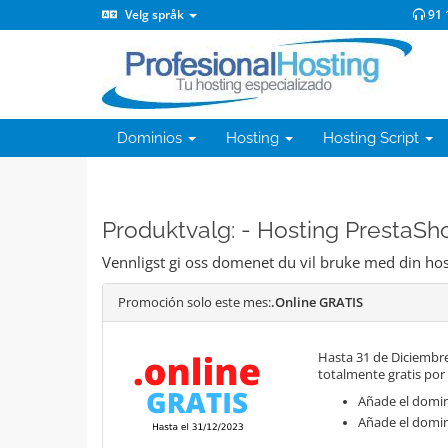
Velg språk
91 
Dominios
Hosting
Hosting Script
Produktvalg: - Hosting PrestaSho
Vennligst gi oss domenet du vil bruke med din hosti
Promoción solo este mes:
.Online GRATIS
Hasta 31 de Diciembre
totalmente gratis por
Añade el domini
Añade el domin