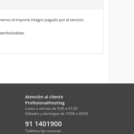
mos el importe integro pagado por el servicio.
 reembolsables.
Atención al cliente
ProfesionalHosting
Lunes a viernes de 9:00 a 01:00
Sábados y domingos de 10:00 a 20:00
91 1401900
Teléfono fijo nacional.