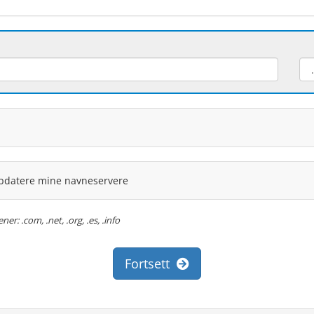
ppdatere mine navneservere
: .com, .net, .org, .es, .info
Fortsett