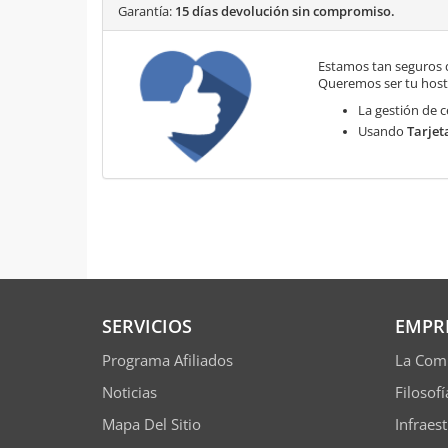
Garantía:
15 días devolución sin compromiso.
Estamos tan seguros 
Queremos ser tu hosti
La gestión de c
Usando
Tarjet
SERVICIOS
EMPR
Programa Afiliados
La Com
Noticias
Filosof
Mapa Del Sitio
Infraes