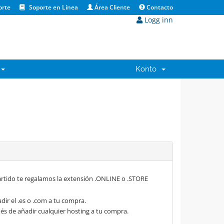
orte
Soporte en Línea
Área Cliente
Contacto
Logg inn
Konto
rtido te regalamos la extensión .ONLINE o .STORE
dir el .es o .com a tu compra.
s de añadir cualquier hosting a tu compra.