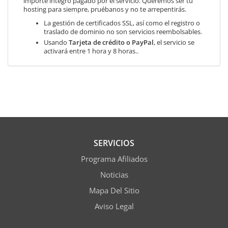
importe integro pagado por el servicio. Queremos ser tu
hosting para siempre, pruébanos y no te arrepentirás.
La gestión de certificados SSL, así como el registro o
traslado de dominio no son servicios reembolsables.
Usando
Tarjeta de crédito o PayPal
, el servicio se
activará entre 1 hora y 8 horas..
SERVICIOS
Programa Afiliados
Noticias
Mapa Del Sitio
Aviso Legal