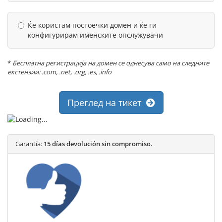
Ќе користам постоечки домен и ќе ги
конфигурирам именските опслужувачи
*
Бесплатна регистрација на домен се однесува само на следните
екстензии: .com, .net, .org, .es, .info
Преглед на тикет
Garantía:
15 días devolución sin compromiso.