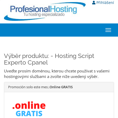
Přihlášení
Toggl
navig
Výběr produktu: - Hosting Script
Experto Cpanel
Uveďte prosím doménou, kterou chcete používat s vašemi
hostingovými službami a zvolte níže uvedený výběr.
Promoción solo este mes:
.Online GRATIS