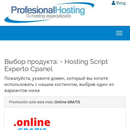
Вход
Toggl
navig
Выбор продукта: - Hosting Script
Experto Cpanel
Пожалуйста, укажите домен, который вы хотите
использовать с нашим хостингом, выбрав один из
вариантов ниже
Promoción solo este mes:
.Online GRATIS