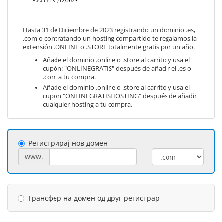
Hasta 31 de Diciembre de 2023 registrando un dominio .es,
.com o contratando un hosting compartido te regalamos la
extensión .ONLINE o .STORE totalmente gratis por un año.
Añade el dominio .online o .store al carrito y usa el
cupón: "ONLINEGRATIS" después de añadir el .es o
.com a tu compra.
Añade el dominio .online o .store al carrito y usa el
cupón "ONLINEGRATISHOSTING" después de añadir
cualquier hosting a tu compra.
Регистрирај нов домен
www.
Трансфер на домен од друг регистрар