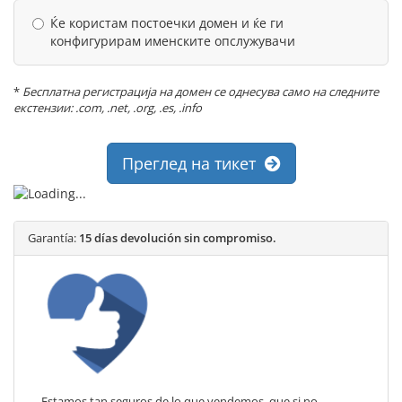
Ќе користам постоечки домен и ќе ги
конфигурирам именските опслужувачи
*
Бесплатна регистрација на домен се однесува само на следните
екстензии: .com, .net, .org, .es, .info
Преглед на тикет
Garantía:
15 días devolución sin compromiso.
Estamos tan seguros de lo que vendemos, que si no